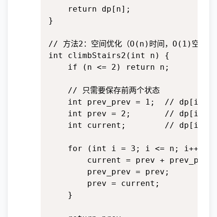
    return dp[n];

}

// 方法2：空间优化（O(n)时间，O(1)空间）

int climbStairs2(int n) {

    if (n <= 2) return n;

    // 只需要保存前两个状态

    int prev_prev = 1;  // dp[i-2]

    int prev = 2;       // dp[i-1]

    int current;        // dp[i]

    for (int i = 3; i <= n; i++) {

        current = prev + prev_pre
        prev_prev = prev;       
        prev = current;

    }
