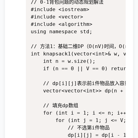
// 0-1背包问题的动态规划解法

#include <iostream>

#include <vector>

#include <algorithm>

using namespace std;

// 方法1：基础二维DP（O(nV)时间，O(nV)空
int knapsack1(vector<int>& w, vecto
    int n = w.size();

    if (n == 0 || V == 0) return 0;
    // dp[i][j]表示前i件物品放入容量为
    vector<vector<int>> dp(n + 1, v
    // 填充dp数组

    for (int i = 1; i <= n; i++) {

        for (int j = 1; j <= V; j++
            // 不选第i件物品

            dp[i][j] = dp[i - 1][j]