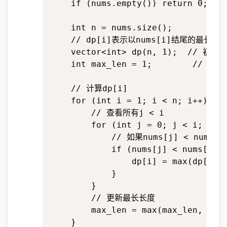
    if (nums.empty()) return 0;

    int n = nums.size();

    // dp[i]表示以nums[i]结尾的最长递
    vector<int> dp(n, 1);  /
    int max_len = 1;        // 记
    // 计算dp[i]

    for (int i = 1; i < n; i++) {

        // 查看所有j < i

        for (int j = 0; j < i; j++)
            // 如果nums[j] < num
            if (nums[j] < nums[i]) 
                dp[i] = max(dp[i], 
            }

        }

        // 更新最长长度

        max_len = max(max_len, dp[i
    }
