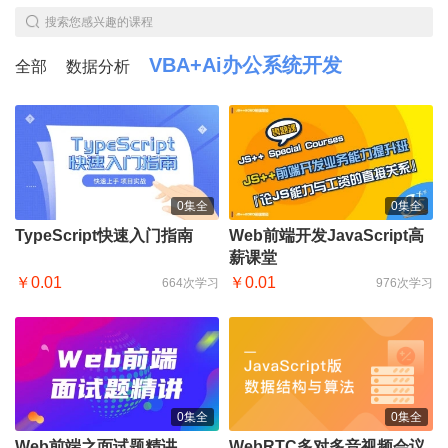
搜索您感兴趣的课程
VBA+Ai办公系统开发
全部
数据分析
0集全
0集全
TypeScript快速入门指南
Web前端开发JavaScript高
薪课堂
￥0.01
￥0.01
664次学习
976次学习
0集全
0集全
Web前端之面试题精讲
WebRTC多对多音视频会议