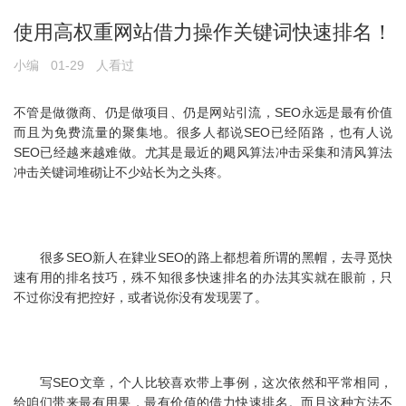
使用高权重网站借力操作关键词快速排名！
小编
01-29
人看过
不管是做微商、仍是做项目、仍是网站引流，SEO永远是最有价值
而且为免费流量的聚集地。很多人都说SEO已经陌路，也有人说
SEO已经越来越难做。尤其是最近的飓风算法冲击采集和清风算法
冲击关键词堆砌让不少站长为之头疼。
很多SEO新人在肄业SEO的路上都想着所谓的黑帽，去寻觅快
速有用的排名技巧，殊不知很多快速排名的办法其实就在眼前，只
不过你没有把控好，或者说你没有发现罢了。
写SEO文章，个人比较喜欢带上事例，这次依然和平常相同，
给咱们带来最有用果，最有价值的借力快速排名。而且这种方法不